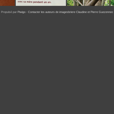
Propulsé par
Piwigo
-
Contacter les auteurs de imagesbriere Claudine et Pierre Guezennec
SOS-Animaux-2 hits=806
SOS-Animaux-3 