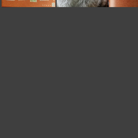
SOS-Animaux hits=830
SOS-Animaux-1 hits=803