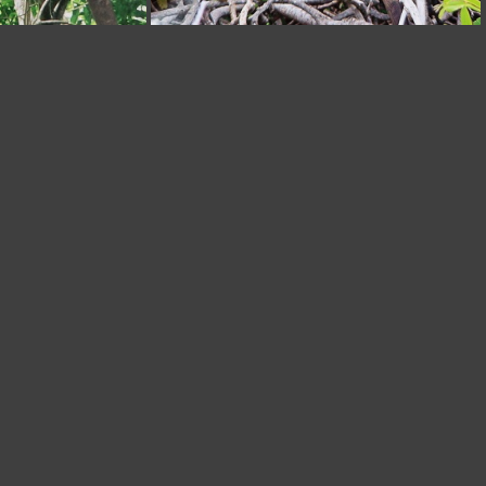
hits=811
SOS-Animaux-4 hits=805