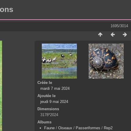
rons
1695/3014
Créée le
mardi 7 mai 2024
Ajoutée le
jeudi 9 mai 2024
Dimensions
3178*2024
Albums
Faune
/
Oiseaux
/
Passeriformes
/
Rep2