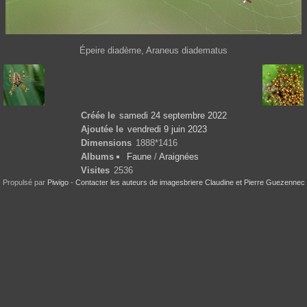
Épeire diadème, Araneus diadematus
Créée le
samedi 24 septembre 2022
Ajoutée le
vendredi 9 juin 2023
Dimensions
1888*1416
Albums
Faune
/
Araignées
Visites
2536
Propulsé par
Piwigo
-
Contacter les auteurs de imagesbriere Claudine et Pierre Guezennec