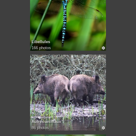
Libellules
166 photos
✽
Autres-animaux
86 photos
✽