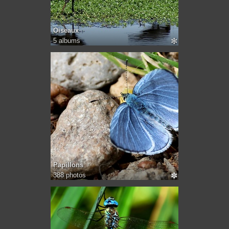
Oiseaux
5 albums
✻
Papillons
388 photos
✽